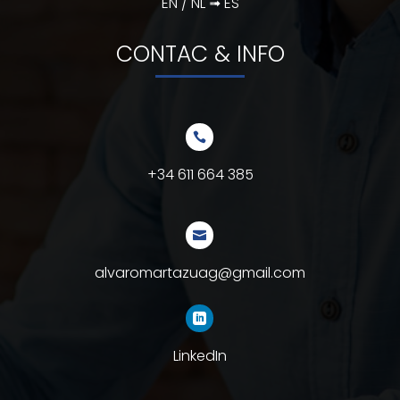
EN / NL ➟ ES
CONTAC & INFO

+34 611 664 385

alvaromartazuag@gmail.com

LinkedIn